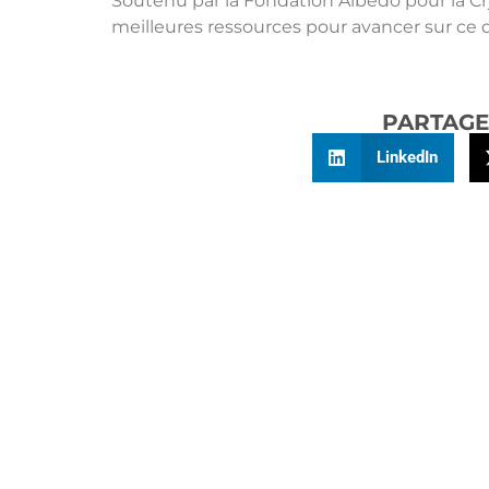
Soutenu par la Fondation Albédo pour la Cr
meilleures ressources pour avancer sur ce dé
PARTAGE
LinkedIn