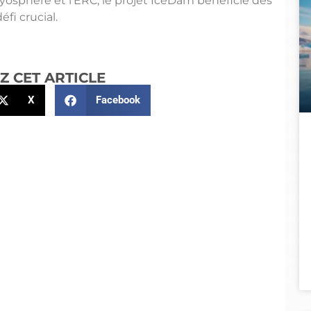
yosphère et l’ERC, le projet IceDam bénéficie des
fi crucial.
Z CET ARTICLE
X
Facebook