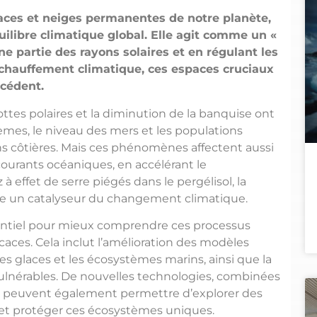
laces et neiges permanentes de notre planète,
uilibre climatique global. Elle agit comme un «
ne partie des rayons solaires et en régulant les
échauffement climatique, ces espaces cruciaux
cédent.
lottes polaires et la diminution de la banquise ont
mes, le niveau des mers et les populations
s côtières. Mais ces phénomènes affectent aussi
courants océaniques, en accélérant le
à effet de serre piégés dans le pergélisol, la
me un catalyseur du changement climatique.
sentiel pour mieux comprendre ces processus
aces. Cela inclut l’amélioration des modèles
les glaces et les écosystèmes marins, ainsi que la
s vulnérables. De nouvelles technologies, combinées
e, peuvent également permettre d’explorer des
e et protéger ces écosystèmes uniques.