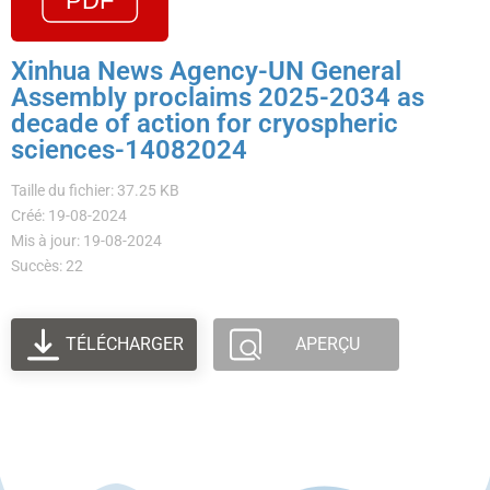
Xinhua News Agency-UN General
Assembly proclaims 2025-2034 as
decade of action for cryospheric
sciences-14082024
Taille du fichier: 37.25 KB
Créé: 19-08-2024
Mis à jour: 19-08-2024
Succès: 22
TÉLÉCHARGER
APERÇU