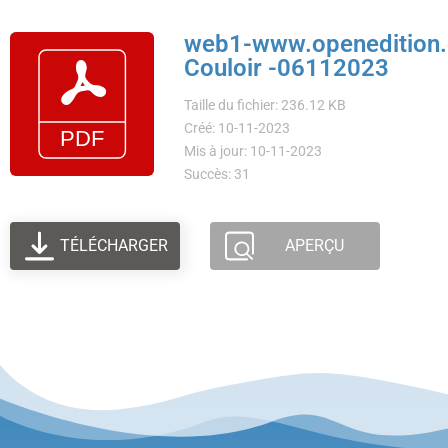
web1-www.openedition.o
Couloir -06112023
Taille du fichier: 236.12 KB
Créé: 10-11-2023
Mis à jour: 10-11-2023
Succès: 31
TÉLÉCHARGER
APERÇU