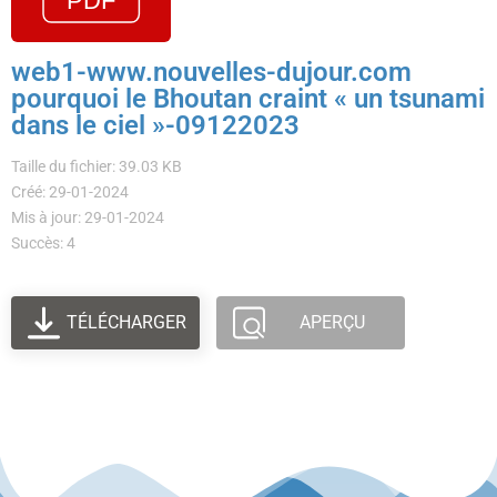
web1-www.nouvelles-dujour.com
pourquoi le Bhoutan craint « un tsunami
dans le ciel »-09122023
Taille du fichier: 39.03 KB
Créé: 29-01-2024
Mis à jour: 29-01-2024
Succès: 4
TÉLÉCHARGER
APERÇU