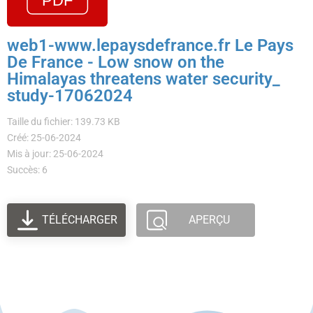
web1-www.lepaysdefrance.fr Le Pays
De France - Low snow on the
Himalayas threatens water security_
study-17062024
Taille du fichier: 139.73 KB
Créé: 25-06-2024
Mis à jour: 25-06-2024
Succès: 6
TÉLÉCHARGER
APERÇU