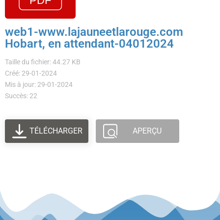
web1-www.lajauneetlarouge.com
Hobart, en attendant-04012024
Taille du fichier: 44.27 KB
Créé: 29-01-2024
Mis à jour: 29-01-2024
Succès: 22
TÉLÉCHARGER
APERÇU