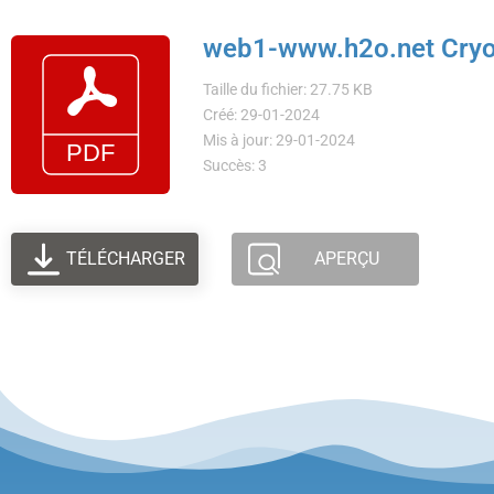
web1-www.h2o.net Cryos
Taille du fichier: 27.75 KB
Créé: 29-01-2024
Mis à jour: 29-01-2024
Succès: 3
TÉLÉCHARGER
APERÇU