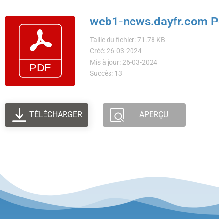
web1-news.dayfr.com Podc
Taille du fichier: 71.78 KB
Créé: 26-03-2024
Mis à jour: 26-03-2024
Succès: 13
TÉLÉCHARGER
APERÇU