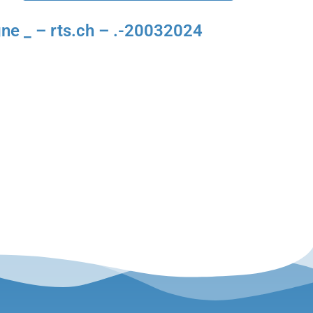
gne _ – rts.ch – .-20032024