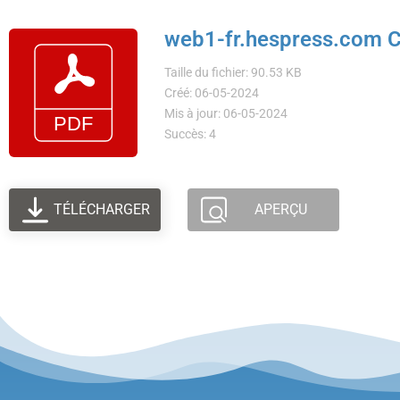
web1-fr.hespress.com Cr
Taille du fichier: 90.53 KB
Créé: 06-05-2024
Mis à jour: 06-05-2024
Succès: 4
TÉLÉCHARGER
APERÇU