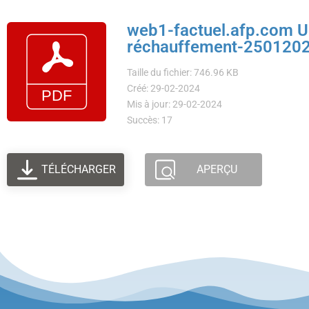
web1-factuel.afp.com Un
réchauffement-250120
Taille du fichier: 746.96 KB
Créé: 29-02-2024
Mis à jour: 29-02-2024
Succès: 17
TÉLÉCHARGER
APERÇU