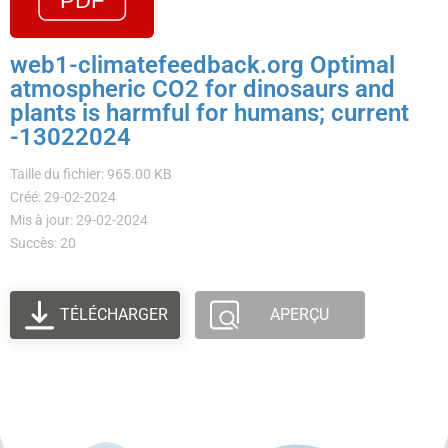
web1-climatefeedback.org Optimal
atmospheric CO2 for dinosaurs and
plants is harmful for humans; current
-13022024
Taille du fichier: 965.00 KB
Créé: 29-02-2024
Mis à jour: 29-02-2024
Succès: 20
TÉLÉCHARGER
APERÇU