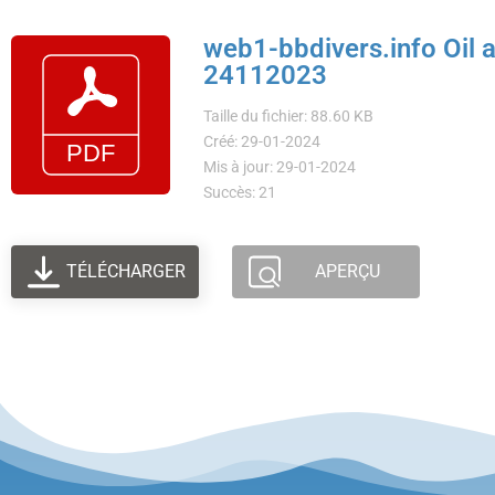
web1-bbdivers.info Oil a
24112023
Taille du fichier: 88.60 KB
Créé: 29-01-2024
Mis à jour: 29-01-2024
Succès: 21
TÉLÉCHARGER
APERÇU