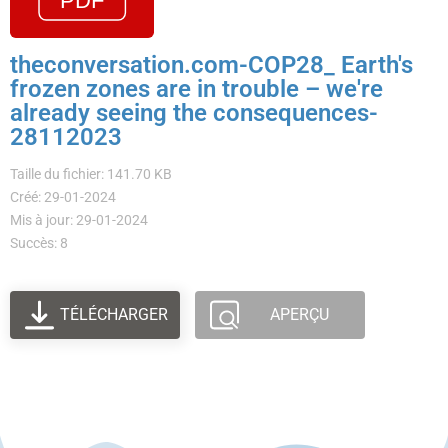
theconversation.com-COP28_ Earth's
frozen zones are in trouble – we're
already seeing the consequences-
28112023
Taille du fichier: 141.70 KB
Créé: 29-01-2024
Mis à jour: 29-01-2024
Succès: 8
TÉLÉCHARGER
APERÇU