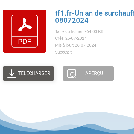
tf1.fr-Un an de surchauff
08072024
Taille du fichier: 764.03 KB
Créé: 26-07-2024
Mis à jour: 26-07-2024
Succès: 5
TÉLÉCHARGER
APERÇU