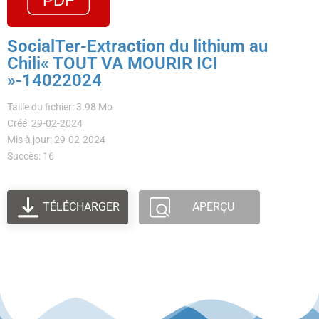
SocialTer-Extraction du lithium au
Chili« TOUT VA MOURIR ICI
»-14022024
Taille du fichier: 3.98 Mo
Créé: 29-02-2024
Mis à jour: 29-02-2024
Succès: 16
TÉLÉCHARGER
APERÇU