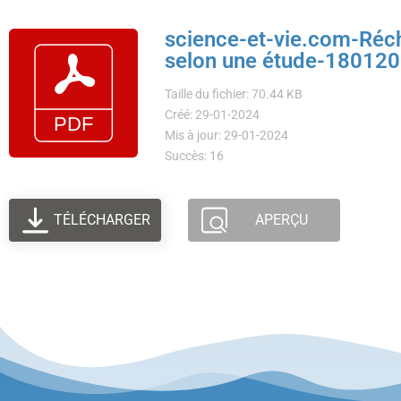
science-et-vie.com-Réc
selon une étude-18012
Taille du fichier: 70.44 KB
Créé: 29-01-2024
Mis à jour: 29-01-2024
Succès: 16
TÉLÉCHARGER
APERÇU