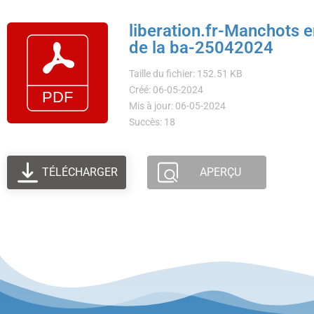
liberation.fr-Manchots em
de la ba-25042024
Taille du fichier: 152.51 KB
Créé: 06-05-2024
Mis à jour: 06-05-2024
Succès: 18
TÉLÉCHARGER
APERÇU