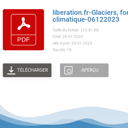
liberation.fr-Glaciers, 
climatique-06122023
Taille du fichier: 115.81 KB
Créé: 29-01-2024
Mis à jour: 29-01-2024
Succès: 18
TÉLÉCHARGER
APERÇU