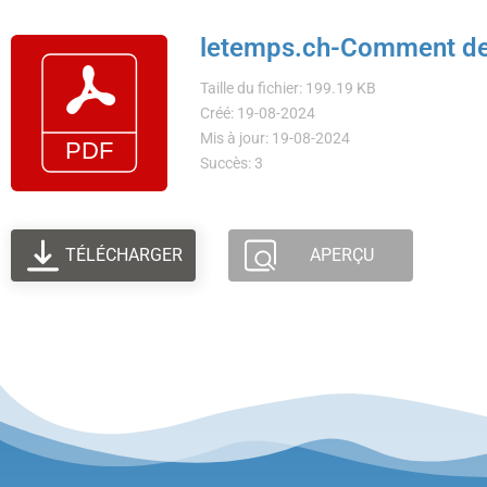
letemps.ch-Comment de n
Taille du fichier: 199.19 KB
Créé: 19-08-2024
Mis à jour: 19-08-2024
Succès: 3
TÉLÉCHARGER
APERÇU