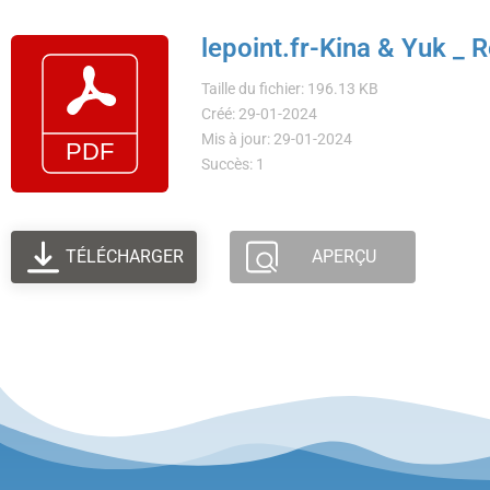
lepoint.fr-Kina & Yuk _ 
Taille du fichier: 196.13 KB
Créé: 29-01-2024
Mis à jour: 29-01-2024
Succès: 1
TÉLÉCHARGER
APERÇU