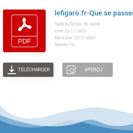
lefigaro.fr-Que se passer
Taille du fichier: 56.54 KB
Créé: 22-11-2023
Mis à jour: 22-11-2023
Succès: 16
TÉLÉCHARGER
APERÇU