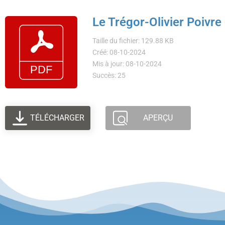
Le Trégor-Olivier Poivr
Taille du fichier: 129.88 KB
Créé: 08-10-2024
Mis à jour: 08-10-2024
Succès: 25
TÉLÉCHARGER
APERÇU