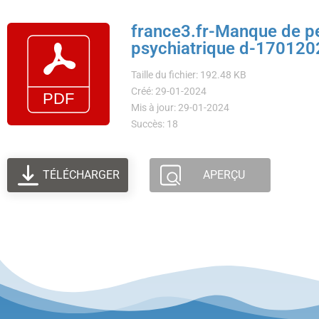
france3.fr-Manque de pers
psychiatrique d-170120
Taille du fichier: 192.48 KB
Créé: 29-01-2024
Mis à jour: 29-01-2024
Succès: 18
TÉLÉCHARGER
APERÇU