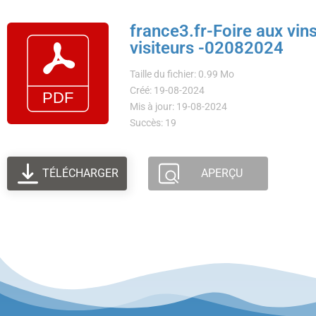
france3.fr-Foire aux vins
visiteurs -02082024
Taille du fichier: 0.99 Mo
Créé: 19-08-2024
Mis à jour: 19-08-2024
Succès: 19
TÉLÉCHARGER
APERÇU