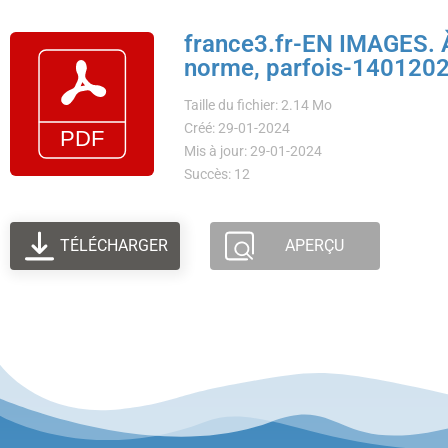
france3.fr-EN IMAGES. À
norme, parfois-140120
Taille du fichier: 2.14 Mo
Créé: 29-01-2024
Mis à jour: 29-01-2024
Succès: 12
TÉLÉCHARGER
APERÇU