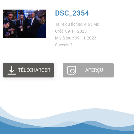
DSC_2354
Taille du fichier: 4.65 Mo
Créé: 09-11-2023
Mis à jour: 09-11-2023
Succès: 2
TÉLÉCHARGER
APERÇU