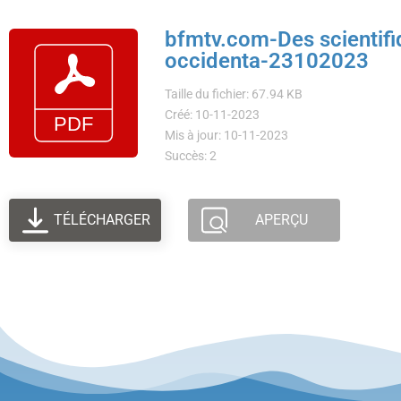
bfmtv.com-Des scientifiqu
occidenta-23102023
Taille du fichier: 67.94 KB
Créé: 10-11-2023
Mis à jour: 10-11-2023
Succès: 2
TÉLÉCHARGER
APERÇU